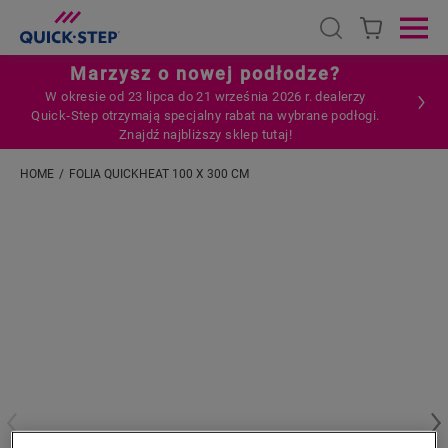
Open search
Ope
Marzysz o nowej podłodze?
W okresie od 23 lipca do 21 września 2026 r. dealerzy
Quick‑Step otrzymają specjalny rabat na wybrane podłogi.
Znajdź najbliższy sklep tutaj!
HOME
FOLIA QUICKHEAT 100 X 300 CM
Wpisz swoją lokalizację