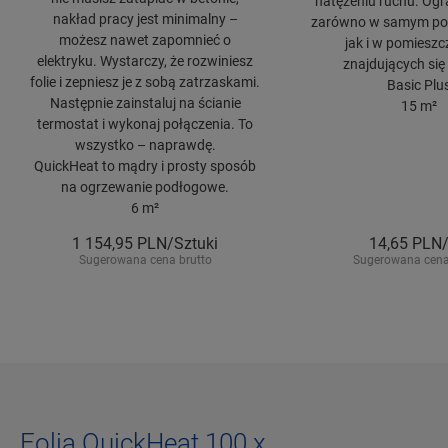
natężeniu ruchu. Ogr
nakład pracy jest minimalny –
zarówno w samym pom
możesz nawet zapomnieć o
jak i w pomieszc
elektryku. Wystarczy, że rozwiniesz
znajdujących się 
folie i zepniesz je z sobą zatrzaskami.
Basic Plu
Następnie zainstaluj na ścianie
15 m²
termostat i wykonaj połączenia. To
wszystko – naprawdę.
QuickHeat to mądry i prosty sposób
na ogrzewanie podłogowe.
6 m²
1 154,95
PLN/Sztuki
14,65
PLN
Sugerowana cena brutto
Sugerowana cena
Folia QuickHeat 100 x