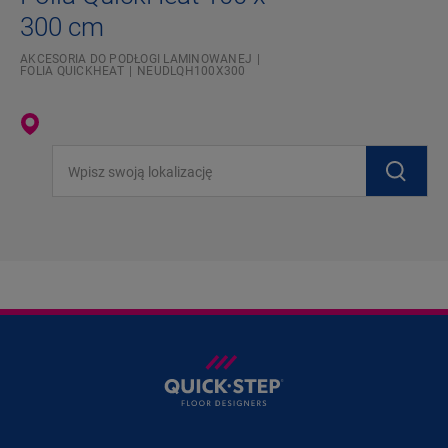
300 cm
AKCESORIA DO PODŁOGI LAMINOWANEJ
FOLIA QUICKHEAT
NEUDLQH100X300
Wpisz swoją lokalizację