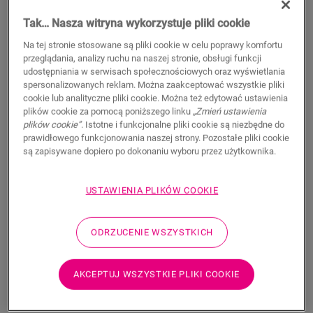
Tak… Nasza witryna wykorzystuje pliki cookie
Na tej stronie stosowane są pliki cookie w celu poprawy komfortu
przeglądania, analizy ruchu na naszej stronie, obsługi funkcji
udostępniania w serwisach społecznościowych oraz wyświetlania
spersonalizowanych reklam. Można zaakceptować wszystkie pliki
cookie lub analityczne pliki cookie. Można też edytować ustawienia
plików cookie za pomocą poniższego linku
„Zmień ustawienia
plików cookie”
. Istotne i funkcjonalne pliki cookie są niezbędne do
prawidłowego funkcjonowania naszej strony. Pozostałe pliki cookie
są zapisywane dopiero po dokonaniu wyboru przez użytkownika.
Folia QuickHeat 100 x 300 cm
AKCESORIA DO PODŁOGI LAMINOWANEJ
FOLIA QUICKHEAT
USTAWIENIA PLIKÓW COOKIE
NEUDLQH100X300
839,95
ODRZUCENIE WSZYSTKICH
PLN/Sztuki
Sugerowana cena brutto
AKCEPTUJ WSZYSTKIE PLIKI COOKIE