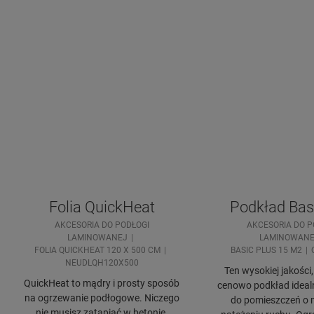
Folia QuickHeat
Podkład Bas
AKCESORIA DO PODŁOGI
AKCESORIA DO P
LAMINOWANEJ
LAMINOWANE
FOLIA QUICKHEAT 120 X 500 CM
BASIC PLUS 15 M2
NEUDLQH120X500
Ten wysokiej jakości
QuickHeat to mądry i prosty sposób
cenowo podkład idealn
na ogrzewanie podłogowe. Niczego
do pomieszczeń o 
nie musisz zatapiać w betonie,