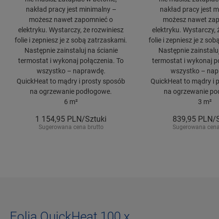
nakład pracy jest minimalny –
nakład pracy jest m
możesz nawet zapomnieć o
możesz nawet zap
elektryku. Wystarczy, że rozwiniesz
elektryku. Wystarczy, 
folie i zepniesz je z sobą zatrzaskami.
folie i zepniesz je z so
Następnie zainstaluj na ścianie
Następnie zainstaluj
termostat i wykonaj połączenia. To
termostat i wykonaj p
wszystko – naprawdę.
wszystko – nap
QuickHeat to mądry i prosty sposób
QuickHeat to mądry i 
na ogrzewanie podłogowe.
na ogrzewanie po
6 m²
3 m²
1 154,95
PLN/Sztuki
839,95
PLN/S
Sugerowana cena brutto
Sugerowana cena
Folia QuickHeat 100 x