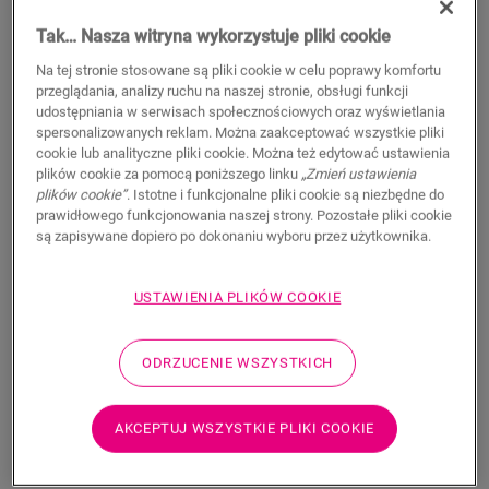
Tak… Nasza witryna wykorzystuje pliki cookie
Na tej stronie stosowane są pliki cookie w celu poprawy komfortu
przeglądania, analizy ruchu na naszej stronie, obsługi funkcji
udostępniania w serwisach społecznościowych oraz wyświetlania
spersonalizowanych reklam. Można zaakceptować wszystkie pliki
cookie lub analityczne pliki cookie. Można też edytować ustawienia
plików cookie za pomocą poniższego linku
„Zmień ustawienia
plików cookie”
. Istotne i funkcjonalne pliki cookie są niezbędne do
prawidłowego funkcjonowania naszej strony. Pozostałe pliki cookie
są zapisywane dopiero po dokonaniu wyboru przez użytkownika.
Folia QuickHeat 100 x 500 cm
AKCESORIA DO PODŁOGI LAMINOWANEJ
FOLIA QUICKHEAT
USTAWIENIA PLIKÓW COOKIE
NEUDLQH100X500
1 049,95
ODRZUCENIE WSZYSTKICH
PLN/Sztuki
Sugerowana cena brutto
AKCEPTUJ WSZYSTKIE PLIKI COOKIE