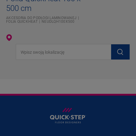
500 cm
AKCESORIA DO PODŁOGI LAMINOWANEJ
FOLIA QUICKHEAT
NEUDLQH100X500
Wpisz swoją lokalizację