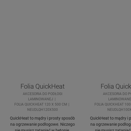
Folia QuickHeat
Folia Quic
AKCESORIA DO PODŁOGI
AKCESORIA DO P
LAMINOWANEJ
LAMINOWANE
FOLIA QUICKHEAT 120 X 500 CM
FOLIA QUICKHEAT 100
NEUDLQH120X500
NEUDLQH100
QuickHeat to mądry i prosty sposób
QuickHeat to mądry i 
na ogrzewanie podłogowe. Niczego
na ogrzewanie podłog
nie musisz zatapiać w betonie,
nie musisz zatapiać