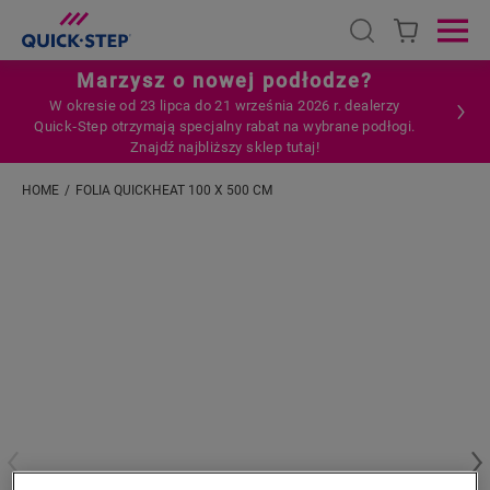
Open search
Ope
Marzysz o nowej podłodze?
W okresie od 23 lipca do 21 września 2026 r. dealerzy
Quick‑Step otrzymają specjalny rabat na wybrane podłogi.
Znajdź najbliższy sklep tutaj!
HOME
FOLIA QUICKHEAT 100 X 500 CM
Wpisz swoją lokalizację