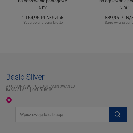
na ogrzewanie podłogowe.
na ogrzewanie po
6 m²
3 m²
1 154,95
PLN/Sztuki
839,95
PLN/S
Sugerowana cena brutto
Sugerowana cena
Basic Silver
AKCESORIA DO PODŁOGI LAMINOWANEJ
BASIC SILVER
QSUDLBS15
Wpisz swoją lokalizację