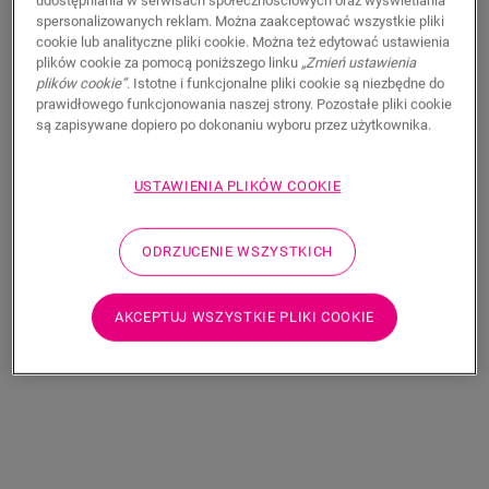
udostępniania w serwisach społecznościowych oraz wyświetlania
Właściwości produktu
spersonalizowanych reklam. Można zaakceptować wszystkie pliki
cookie lub analityczne pliki cookie. Można też edytować ustawienia
Pianka polietylenowa z paroizolacją w kolorze srebrnym.
plików cookie za pomocą poniższego linku
„Zmień ustawienia
plików cookie”
. Istotne i funkcjonalne pliki cookie są niezbędne do
prawidłowego funkcjonowania naszej strony. Pozostałe pliki cookie
są zapisywane dopiero po dokonaniu wyboru przez użytkownika.
Wymiary
USTAWIENIA PLIKÓW COOKIE
Podobne akcesoria
ODRZUCENIE WSZYSTKICH
AKCEPTUJ WSZYSTKIE PLIKI COOKIE