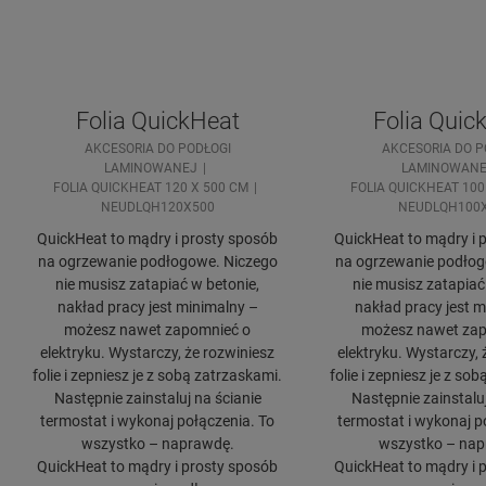
Folia QuickHeat
Folia Quic
AKCESORIA DO PODŁOGI
AKCESORIA DO P
LAMINOWANEJ
LAMINOWANE
FOLIA QUICKHEAT 120 X 500 CM
FOLIA QUICKHEAT 100
NEUDLQH120X500
NEUDLQH100
QuickHeat to mądry i prosty sposób
QuickHeat to mądry i 
na ogrzewanie podłogowe. Niczego
na ogrzewanie podłog
nie musisz zatapiać w betonie,
nie musisz zatapiać
nakład pracy jest minimalny –
nakład pracy jest m
możesz nawet zapomnieć o
możesz nawet zap
elektryku. Wystarczy, że rozwiniesz
elektryku. Wystarczy, 
folie i zepniesz je z sobą zatrzaskami.
folie i zepniesz je z so
Następnie zainstaluj na ścianie
Następnie zainstaluj
termostat i wykonaj połączenia. To
termostat i wykonaj p
wszystko – naprawdę.
wszystko – nap
QuickHeat to mądry i prosty sposób
QuickHeat to mądry i 