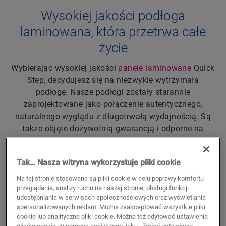
Wysokiej jakości podłoga
laminowana, która przetrwa całe
życie
Wybierając wysokiej jakości
panele laminowane
Quick
Step, decydujesz się na niezwykle wytrzymałą
podłogę. Nasze podłogi zostały starannie
zaprojektowane jako połączenie autentycznego,
naturalnego wyglądu z długotrwałą wydajnością. Są
także objęte dożywotnią gwarancją i odporne na
wszystko: od bawiących się zwierząt po pełne energii
maluchy i spontaniczne spotkania z przyjaciółmi.
Tak… Nasza witryna wykorzystuje pliki cookie
Nasze panele laminowane klasy premium zapewniają
łatwy montaż i idealnie nadają się do połączenia z
Na tej stronie stosowane są pliki cookie w celu poprawy komfortu
ogrzewaniem podłogowym
. Są także odporne na
przeglądania, analizy ruchu na naszej stronie, obsługi funkcji
udostępniania w serwisach społecznościowych oraz wyświetlania
plamy i zadrapania i będą wyglądać nieskazitelnie
spersonalizowanych reklam. Można zaakceptować wszystkie pliki
przez lata, nawet w ruchliwych wnętrzach.
cookie lub analityczne pliki cookie. Można też edytować ustawienia