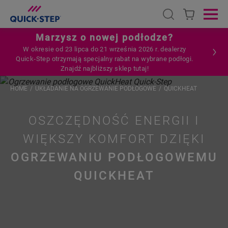
Open search
Ope
Marzysz o nowej podłodze?
W okresie od 23 lipca do 21 września 2026 r. dealerzy
Quick‑Step otrzymają specjalny rabat na wybrane podłogi.
Znajdź najbliższy sklep tutaj!
HOME
UKŁADANIE NA OGRZEWANIE PODŁOGOWE
QUICKHEAT
OSZCZĘDNOŚĆ ENERGII I
WIĘKSZY KOMFORT DZIĘKI
OGRZEWANIU PODŁOGOWEMU
QUICKHEAT