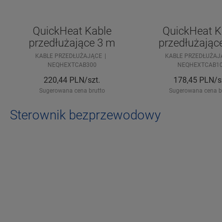
QuickHeat Kable
QuickHeat K
przedłużające 3 m
przedłużając
KABLE PRZEDŁUŻAJĄCE
KABLE PRZEDŁUŻAJ
NEQHEXTCAB300
NEQHEXTCAB1
220,44
PLN/szt.
178,45
PLN/s
Sugerowana cena brutto
Sugerowana cena b
Sterownik bezprzewodowy