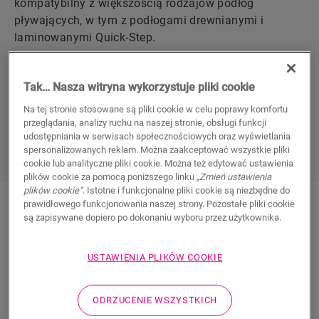
kompatybilny z większością rodzajów podłóg
pływających, w tym z podłogami drewnianymi i
laminowanymi Quick-Step.
Użyj naszego poręcznego narzędzia do planowania
online, które pomoże Ci dokładnie obliczyć i wybrać
Tak… Nasza witryna wykorzystuje pliki cookie
materiały do projektu.
Na tej stronie stosowane są pliki cookie w celu poprawy komfortu
przeglądania, analizy ruchu na naszej stronie, obsługi funkcji
PRZEJDŹ DO NARZĘDZIA DO PLANOWANIA
udostępniania w serwisach społecznościowych oraz wyświetlania
ONLINE
spersonalizowanych reklam. Można zaakceptować wszystkie pliki
cookie lub analityczne pliki cookie. Można też edytować ustawienia
plików cookie za pomocą poniższego linku
„Zmień ustawienia
plików cookie”
. Istotne i funkcjonalne pliki cookie są niezbędne do
prawidłowego funkcjonowania naszej strony. Pozostałe pliki cookie
są zapisywane dopiero po dokonaniu wyboru przez użytkownika.
Dlaczego warto
USTAWIENIA PLIKÓW COOKIE
wybrać ogrzewanie
podłogowe QuickHeat?
ODRZUCENIE WSZYSTKICH