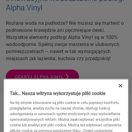
Alpha Vinyl
Rozlana woda na podłodze? Nie musisz się martwić o
podniesione krawędzie ani pęczniejące deski.
Wszystkie elementy podłogi Alpha Vinyl są w 100%
wodoodporne. Spełnij swoje marzenia w ulubionych
pomieszczeniach — nawet w tak wymagających
miejscach jak łazienka, kuchnia czy przedpokój!
ODKRYJ ALPHA VINYL
Tak… Nasza witryna wykorzystuje pliki cookie
Na tej stronie stosowane są pliki cookie w celu poprawy komfortu
przeglądania, analizy ruchu na naszej stronie, obsługi funkcji
udostępniania w serwisach społecznościowych oraz wyświetlania
spersonalizowanych reklam. Można zaakceptować wszystkie pliki
JAK GWARANTUJEMY
cookie lub analityczne pliki cookie. Można też edytować ustawienia
WIELOLETNIĄ
plików cookie za pomocą poniższego linku
„Zmień ustawienia