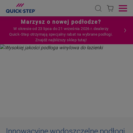
Open search
Ope
Marzysz o nowej podłodze?
W okresie od 23 lipca do 21 września 2026 r. dealerzy
Quick‑Step otrzymają specjalny rabat na wybrane podłogi.
Znajdź najbliższy sklep tutaj!
HOME
PANELE WINYLOWE
WODOODPORNE PANELE WINYLOWE
WODOODPORNE PANELE
WINYLOWE
Innowacyjne wodoszczelne podłogi