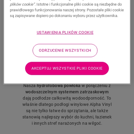
plików cookie”
. Istotne i funkcjonalne pliki cookie są niezbędne do
TRWAŁOŚĆ NASZYCH
prawidłowego funkcjonowania naszej strony. Pozostałe pliki cookie
PODŁÓG
są zapisywane dopiero po dokonaniu wyboru przez użytkownika.
USTAWIENIA PLIKÓW COOKIE
ODRZUCENIE WSZYSTKICH
Całkowita
AKCEPTUJ WSZYSTKIE PLIKI COOKIE
wodoodporność
Nasza
hydrofobowa powłoka
w połączeniu z
wodoszczelnym systemem zatrzaskowym
dają podłodze całkowitą wodoodporność. To
właśnie dlatego podłogi winylowe Alpha Vinyl
są nie tylko łatwe do sprzątania, ale także
stanowią najlepszy wybór do kuchni, łazienek
i innych stref narażonych na wilgoć.