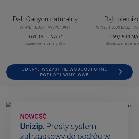
Dąb Canyon naturalny
Dąb pierni
WINYL
BLOS
AVSPU40039
WINYL
BLOS BASE
AV
161,96
PLN/m²
169,95
PLN/
Sugerowana cena brutto
Sugerowana cena b
ODKRYJ WSZYSTKIE WODOODPORNE
PODŁOGI WINYLOWE
NOWOŚĆ
Unizip
: Prosty system
zatrzaskowy do podłóg w