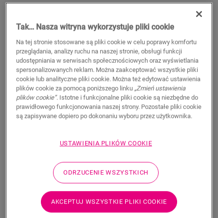
Tak… Nasza witryna wykorzystuje pliki cookie
Na tej stronie stosowane są pliki cookie w celu poprawy komfortu
przeglądania, analizy ruchu na naszej stronie, obsługi funkcji
udostępniania w serwisach społecznościowych oraz wyświetlania
spersonalizowanych reklam. Można zaakceptować wszystkie pliki
cookie lub analityczne pliki cookie. Można też edytować ustawienia
plików cookie za pomocą poniższego linku
„Zmień ustawienia
plików cookie”
. Istotne i funkcjonalne pliki cookie są niezbędne do
prawidłowego funkcjonowania naszej strony. Pozostałe pliki cookie
Basic Plus 15 M2
są zapisywane dopiero po dokonaniu wyboru przez użytkownika.
AKCESORIA DO PODŁOGI LAMINOWANEJ
PODKŁAD BASIC PLUS
QSUDLBP15
USTAWIENIA PLIKÓW COOKIE
Excellent acoustic insulation
For your laminate floor
For your parquet floor
ODRZUCENIE WSZYSTKICH
Protect click joint
Protection against rising damp
Compatible with floor heating (only lmp)
AKCEPTUJ WSZYSTKIE PLIKI COOKIE
Creates a level base