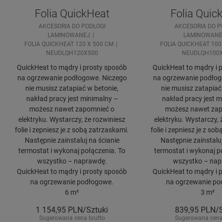
Folia QuickHeat
Folia Quic
AKCESORIA DO PODŁOGI
AKCESORIA DO P
LAMINOWANEJ
LAMINOWANE
FOLIA QUICKHEAT 120 X 500 CM
FOLIA QUICKHEAT 100
NEUDLQH120X500
NEUDLQH100
QuickHeat to mądry i prosty sposób
QuickHeat to mądry i 
na ogrzewanie podłogowe. Niczego
na ogrzewanie podłog
nie musisz zatapiać w betonie,
nie musisz zatapiać
nakład pracy jest minimalny –
nakład pracy jest m
możesz nawet zapomnieć o
możesz nawet zap
elektryku. Wystarczy, że rozwiniesz
elektryku. Wystarczy, 
folie i zepniesz je z sobą zatrzaskami.
folie i zepniesz je z so
Następnie zainstaluj na ścianie
Następnie zainstaluj
termostat i wykonaj połączenia. To
termostat i wykonaj p
wszystko – naprawdę.
wszystko – nap
QuickHeat to mądry i prosty sposób
QuickHeat to mądry i 
na ogrzewanie podłogowe.
na ogrzewanie po
6 m²
3 m²
1 154,95
PLN/Sztuki
839,95
PLN/S
Sugerowana cena brutto
Sugerowana cena