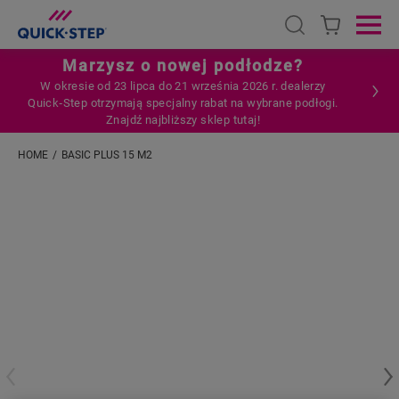
Open search
Ope
Marzysz o nowej podłodze?
W okresie od 23 lipca do 21 września 2026 r. dealerzy
Quick‑Step otrzymają specjalny rabat na wybrane podłogi.
Znajdź najbliższy sklep tutaj!
HOME
BASIC PLUS 15 M2
Wpisz swoją lokalizację