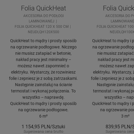
Folia QuickHeat
Folia Quic
AKCESORIA DO PODŁOGI
AKCESORIA DO P
LAMINOWANEJ
LAMINOWANE
FOLIA QUICKHEAT 120 X 500 CM
FOLIA QUICKHEAT 100
NEUDLQH120X500
NEUDLQH100
QuickHeat to mądry i prosty sposób
QuickHeat to mądry i 
na ogrzewanie podłogowe. Niczego
na ogrzewanie podłog
nie musisz zatapiać w betonie,
nie musisz zatapiać
nakład pracy jest minimalny –
nakład pracy jest m
możesz nawet zapomnieć o
możesz nawet zap
elektryku. Wystarczy, że rozwiniesz
elektryku. Wystarczy, 
folie i zepniesz je z sobą zatrzaskami.
folie i zepniesz je z so
Następnie zainstaluj na ścianie
Następnie zainstaluj
termostat i wykonaj połączenia. To
termostat i wykonaj p
wszystko – naprawdę.
wszystko – nap
QuickHeat to mądry i prosty sposób
QuickHeat to mądry i 
na ogrzewanie podłogowe.
na ogrzewanie po
6 m²
3 m²
1 154,95
PLN/Sztuki
839,95
PLN/S
Sugerowana cena brutto
Sugerowana cena