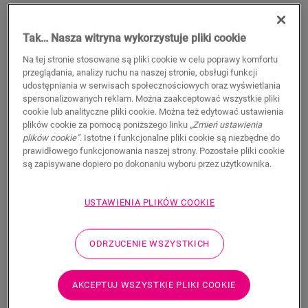
Tak… Nasza witryna wykorzystuje pliki cookie
Na tej stronie stosowane są pliki cookie w celu poprawy komfortu
przeglądania, analizy ruchu na naszej stronie, obsługi funkcji
udostępniania w serwisach społecznościowych oraz wyświetlania
spersonalizowanych reklam. Można zaakceptować wszystkie pliki
cookie lub analityczne pliki cookie. Można też edytować ustawienia
plików cookie za pomocą poniższego linku
„Zmień ustawienia
plików cookie”
. Istotne i funkcjonalne pliki cookie są niezbędne do
prawidłowego funkcjonowania naszej strony. Pozostałe pliki cookie
Comfort Underlay
są zapisywane dopiero po dokonaniu wyboru przez użytkownika.
AKCESORIA DO PODŁOGI WINYLOWEJ
PODKŁAD COMFORT
QSVUDLCOMFORT15
USTAWIENIA PLIKÓW COOKIE
Excellent acoustic insulation
For your vinyl floor
Protect click joint
ODRZUCENIE WSZYSTKICH
Sustainable choice
Compatible with floor heating
Creates a level base
AKCEPTUJ WSZYSTKIE PLIKI COOKIE
Easy installation