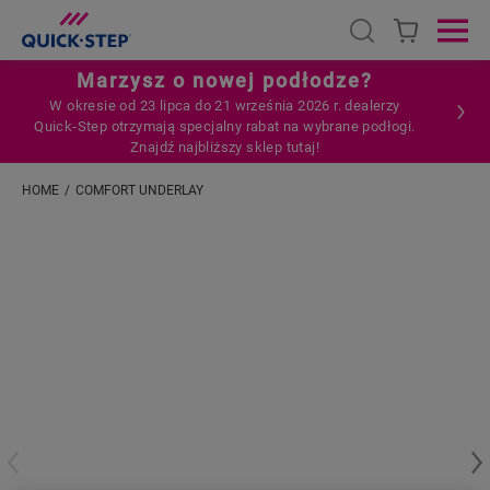
Open search
Ope
Marzysz o nowej podłodze?
W okresie od 23 lipca do 21 września 2026 r. dealerzy
Quick‑Step otrzymają specjalny rabat na wybrane podłogi.
Znajdź najbliższy sklep tutaj!
HOME
COMFORT UNDERLAY
Wpisz swoją lokalizację